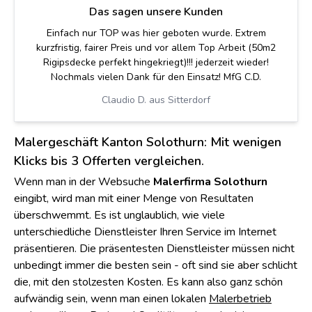
Das sagen unsere Kunden
Herr Lampert ist noch am gleichen Tag persönlich
vorbeigekommen und hat sich die zu erledigenden
Arbeiten angeschaut. Am vereinbarten Termin wurden
die Arbeiten zur vollsten Zufriedenheit erledigt. Wenn ich
wieder einmal einen Maler benötige, werde ich ohne zu
zögern Herrn Lampert kontaktieren. Äusserst freundlich,
zuvorkommend und unkompliziert.
David M. aus Luzern
Malergeschäft Kanton Solothurn: Mit wenigen
Klicks bis 3 Offerten vergleichen.
Wenn man in der Websuche
Malerfirma Solothurn
eingibt, wird man mit einer Menge von Resultaten
überschwemmt. Es ist unglaublich, wie viele
unterschiedliche Dienstleister Ihren Service im Internet
präsentieren. Die präsentesten Dienstleister müssen nicht
unbedingt immer die besten sein - oft sind sie aber schlicht